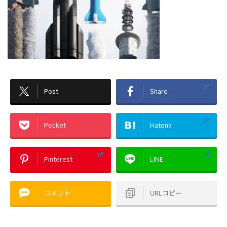
Post
Share
Pocket
Hatena
Pinterest
LINE
コメント
URLコピー