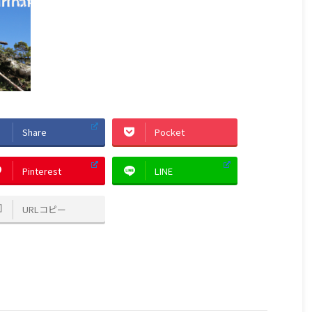
Share
Pocket
Pinterest
LINE
URLコピー