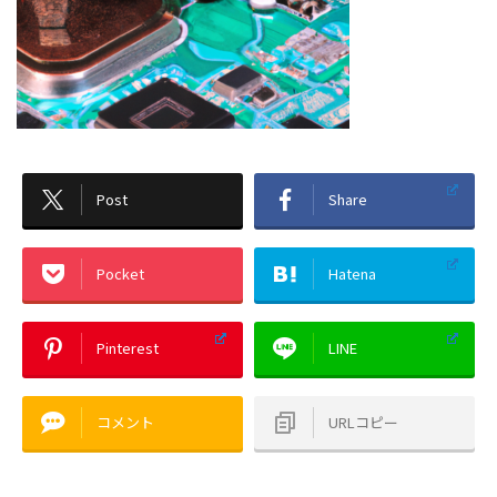
Post
Share
Pocket
Hatena
Pinterest
LINE
コメント
URLコピー