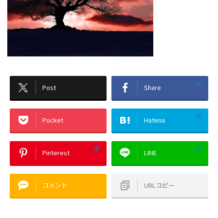
Post
Share
Pocket
Hatena
Pinterest
LINE
コメント
URLコピー