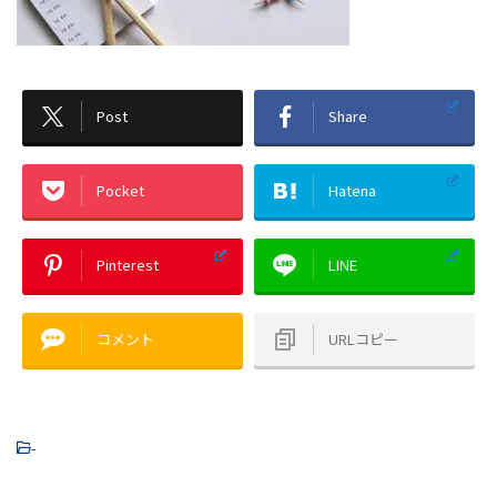
Post
Share
Pocket
Hatena
Pinterest
LINE
コメント
URLコピー
-