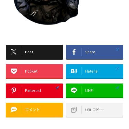
Post
Share
Pocket
Hatena
Pinterest
LINE
コメント
URLコピー